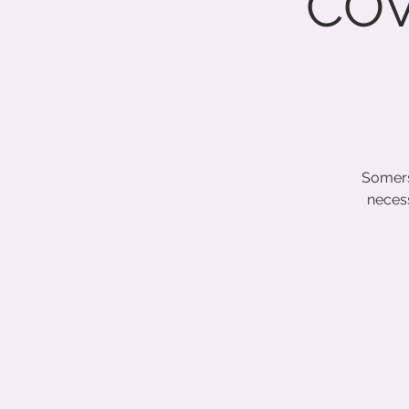
COV
Somers
necess