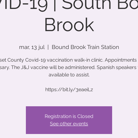
ID-19 | South B
Brook
mar, 13 jul
  |  
Bound Brook Train Station
et County Covid-19 vaccination walk-in clinic. Appointments 
ary. The J&J vaccine will be administered. Spanish speakers 
available to assist.
https://bit.ly/3eaeiLz
Registration is Closed
See other events