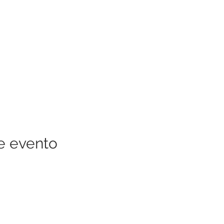
e evento
RECURSOS DE LA COMUNIDAD
QUIÉNES SOMOS