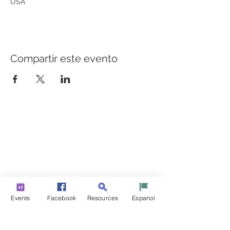
USA
Compartir este evento
CONSTRUYENDO PUENTES PARA UNA MEJOR
SALUD
Una iniciativa de “Healthier Somerset” para hacer de
Bound Brook y South Bound Brook comunidades más
sanas y fuertes.
info@healthiersomerset.org
BOUND BROOK | SOUTH BOUND BROOK
Events
Facebook
Resources
Espanol
SOMERSET COUNTY, NEW JERSEY