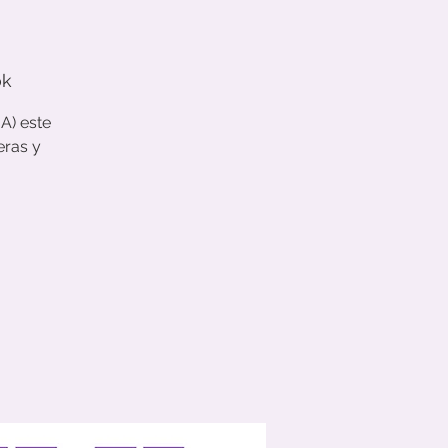
ok
) este
eras y