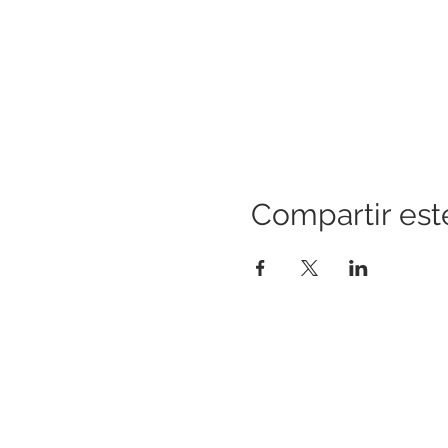
Compartir est
CONSTRUYENDO PUENTES PARA
UNA MEJOR SALUD
Una iniciativa de “Healthier Somerset” para
hacer de Bound Brook y South Bound Brook