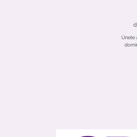
d
Únete
domin