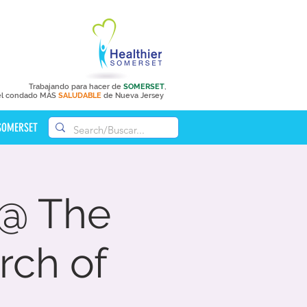
Trabajando para hacer de
SOMERSET
,
el condado MÁS
SALUDABLE
de Nueva Jersey
 SOMERSET
 @ The
rch of