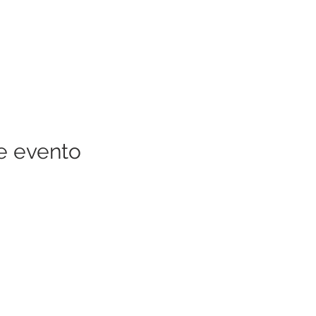
e evento
RECURSOS DE LA COMUNIDAD
QUIÉNES SOMOS
Nuestras localidades
EVENTOS
Subvenciones / Becas
NOTICIAS