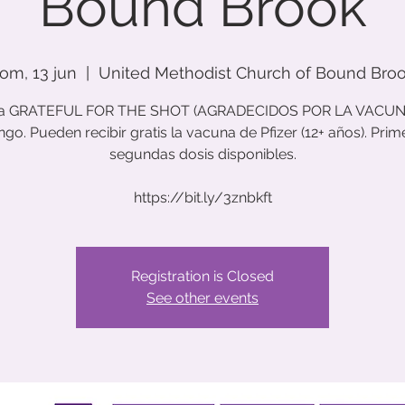
Bound Brook
om, 13 jun
  |  
United Methodist Church of Bound Bro
 a GRATEFUL FOR THE SHOT (AGRADECIDOS POR LA VACUNA
go. Pueden recibir gratis la vacuna de Pfizer (12+ años). Prim
segundas dosis disponibles.
https://bit.ly/3znbkft
Registration is Closed
See other events