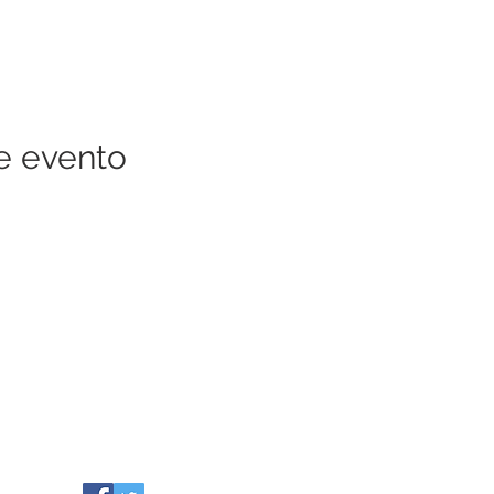
e evento
RECURSOS DE LA COMUNIDAD
QUIÉNES SOMOS
Nuestras localidades
EVENTOS
Subvenciones / Becas
NOTICIAS
Colaboradores
CONTÁCTENOS
Liderazgo
info@healthiersomerset.org