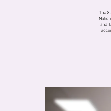
The St
Nation
and T
acces