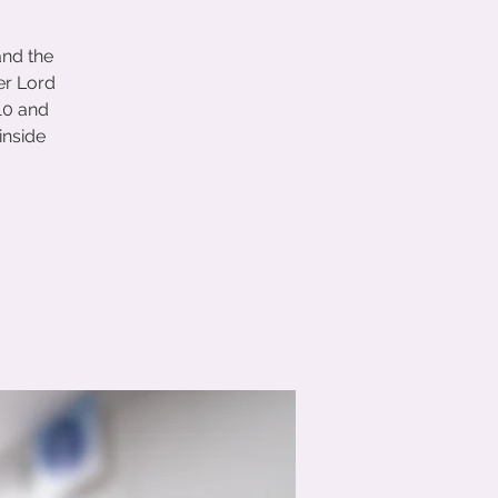
and the
er Lord
10 and
inside