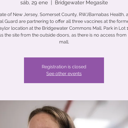
sáb, 29 ene
  |  
Bridgewater Megasite
ate of New Jersey, Somerset County, RWJBarnabas Health, 
al Guard are partnering to offer all three vaccines at the form
aylor location at the Bridgewater Commons Mall. Park in Lot 
s the site from the outside doors, as there is no access from 
mall.
Registration is closed
See other events