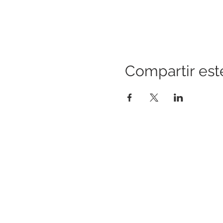
Compartir est
CONSTRUYENDO PUENTES PARA
UNA MEJOR SALUD
Una iniciativa de “Healthier Somerset” para
hacer de Bound Brook y South Bound Brook
comunidades más sanas y fuertes.