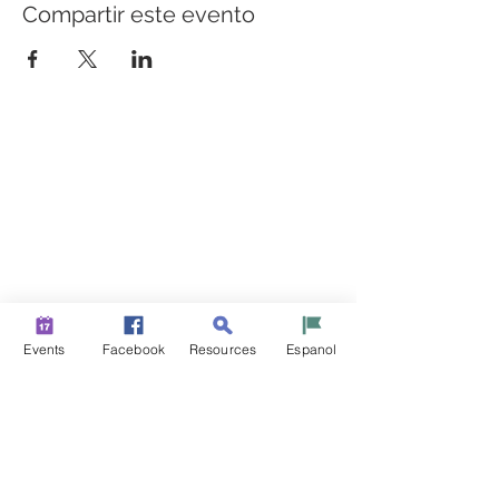
Compartir este evento
CONSTRUYENDO PUENTES PARA UNA MEJOR
SALUD
Una iniciativa de “Healthier Somerset” para hacer de
Bound Brook y South Bound Brook comunidades más
sanas y fuertes.
info@healthiersomerset.org
BOUND BROOK | SOUTH BOUND BROOK
SOMERSET COUNTY, NEW JERSEY
Events
Facebook
Resources
Espanol
RECURSOS DE LA COMUNIDAD
EVENTOS
NOTICIAS
CONTÁCTENOS