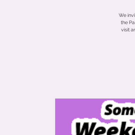
We inv
the Pa
visit 