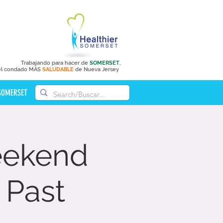
Trabajando para hacer de
SOMERSET
,
el condado MÁS
SALUDABLE
de Nueva Jersey
 SOMERSET
eekend
 Past