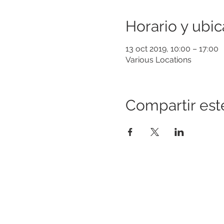
Horario y ubic
13 oct 2019, 10:00 – 17:00
Various Locations
Compartir est
CONSTRUYENDO PUENTES PARA
UNA MEJOR SALUD
Una iniciativa de “Healthier Somerset” para
hacer de Bound Brook y South Bound Brook