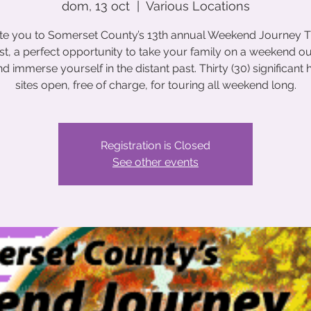
dom, 13 oct
  |  
Various Locations
ite you to Somerset County’s 13th annual Weekend Journey 
st, a perfect opportunity to take your family on a weekend ou
and immerse yourself in the distant past. Thirty (30) significant h
sites open, free of charge, for touring all weekend long.
Registration is Closed
See other events