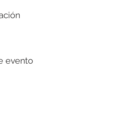
ación
e evento
RECURSOS DE LA COMUNIDAD
QUIÉNES SOMOS
Nuestras localidades
EVENTOS
Subvenciones / Becas
NOTICIAS
Colaboradores