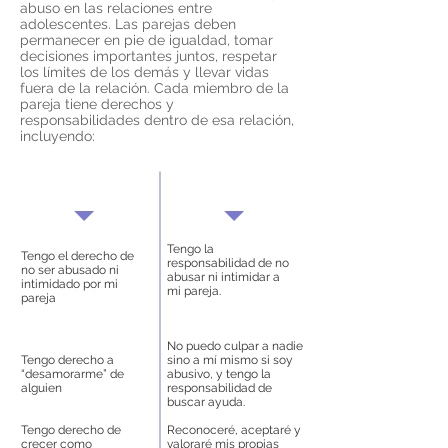
abuso en las relaciones entre
adolescentes. Las parejas deben
permanecer en pie de igualdad, tomar
decisiones importantes juntos, respetar
los límites de los demás y llevar vidas
fuera de la relación. Cada miembro de la
pareja tiene derechos y
responsabilidades dentro de esa relación,
incluyendo:
Derechos de la
Responsabilidades de
relación
la relación
Tengo la
Tengo el derecho de
responsabilidad de no
no ser abusado ni
abusar ni intimidar a
intimidado por mi
mi pareja.
pareja
No puedo culpar a nadie
Tengo derecho a
sino a mí mismo si soy
“desamorarme” de
abusivo, y tengo la
alguien
responsabilidad de
buscar ayuda.
Tengo derecho de
Reconoceré, aceptaré y
crecer como
valoraré mis propias