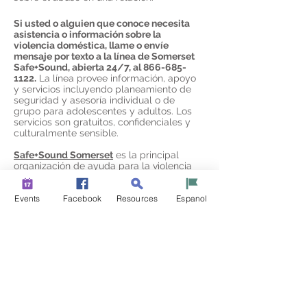
Si usted o alguien que conoce necesita
asistencia o información sobre la
violencia doméstica, llame o envíe
mensaje por texto a la línea de Somerset
Safe+Sound, abierta 24/7, al
866-685-
1122
.
La línea provee información, apoyo
y servicios incluyendo planeamiento de
seguridad y asesoría individual o de
grupo para adolescentes y adultos. Los
servicios son gratuitos, confidenciales y
culturalmente sensible.
Safe+Sound Somerset
es la principal
organización de ayuda para la violencia
doméstica del Condado de Somerset.
Solicite información adicional o reserve un
Events
Facebook
Resources
Espanol
taller sobre temas relacionados con
relaciones saludables, contactando a
Jessica Skultety, Community Outreach
Associate, al
908.359.0003
Ext. 214
o
jskultety@safe-sound.org
.