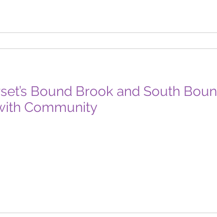
rset’s Bound Brook and South Bou
s with Community