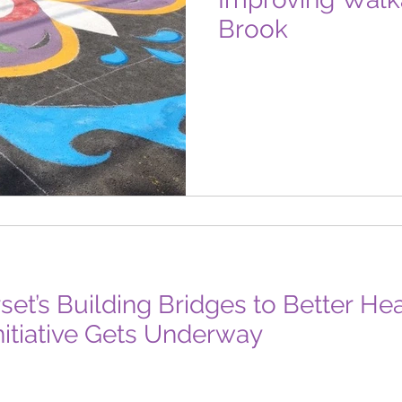
Brook
et’s Building Bridges to Better Hea
nitiative Gets Underway