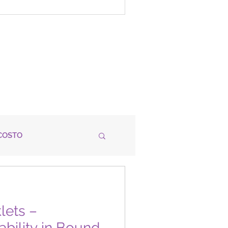
s en...
COSTO
LITICAS
lets –
bility in Bound